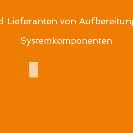
nd Lieferanten von
Aufbereitun
Sy
stemkomponenten
hland
ZOONLAB