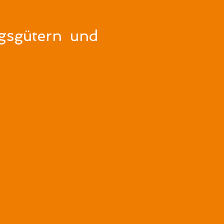
gs
güt
ern
und