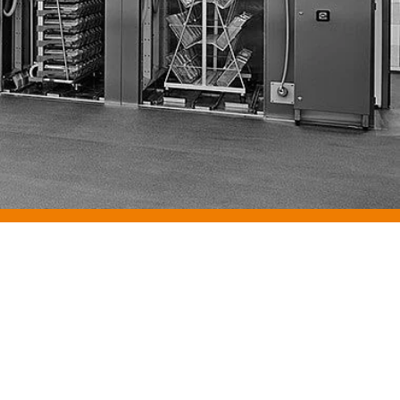
eitung
itskreis
und die Bereitstellung
 für den Bereich der