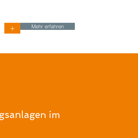
Mehr erfahren
+
gsanlage
n
im