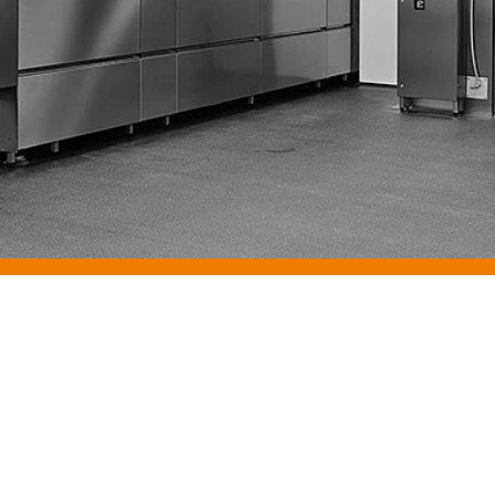
Arbeitskreis
Käfigaufber
Herzlich Willkommen beim Arbe
Käfigaufbereitung (AK KAB).
Unser Ziel ist die Erarbeitung 
praxisrelevanter Informationen
Käfigaufbereitung.