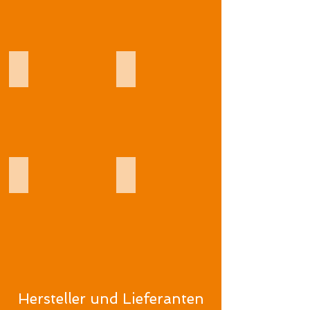
HOBART
MMM Group
TECNIPLAST Deutschland
ZOONLAB
Hersteller und Lieferanten